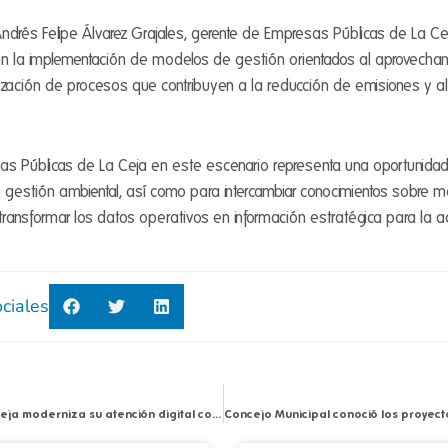
ndrés Felipe Álvarez Grajales, gerente de Empresas Públicas de La Ce
en la implementación de modelos de gestión orientados al aprovechami
mización de procesos que contribuyen a la reducción de emisiones y al 
s Públicas de La Ceja en este escenario representa una oportunidad p
 gestión ambiental, así como para intercambiar conocimientos sobre me
ransformar los datos operativos en información estratégica para la ac
ciales
Empresas Públicas de La Ceja moderniza su atención digital con una nueva página web más accesible, segura e incluyente