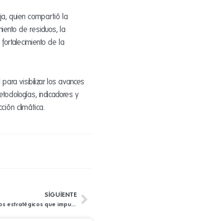
ja, quien compartió la
ento de residuos, la
fortalecimiento de la
ara visibilizar los avances
todologías, indicadores y
ción climática.
SIGUIENTE
Siguiente
Concejo Municipal conoció los proyectos estratégicos que impulsarán el futuro de los servicios públicos en La Ceja