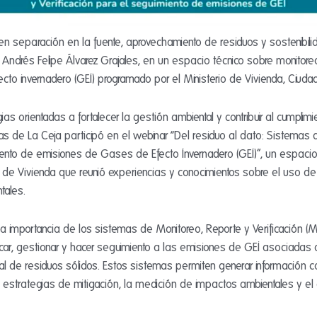
n separación en la fuente, aprovechamiento de residuos y sostenibilidad
 Andrés Felipe Álvarez Grajales, en un espacio técnico sobre monitoreo,
o invernadero (GEI) programado por el Ministerio de Vivienda, Ciudad y
ias orientadas a fortalecer la gestión ambiental y contribuir al cumpli
as de La Ceja participó en el webinar “Del residuo al dato: Sistemas 
miento de emisiones de Gases de Efecto Invernadero (GEI)”, un espaci
 de Vivienda que reunió experiencias y conocimientos sobre el uso de 
tales.
 la importancia de los sistemas de Monitoreo, Reporte y Verificación 
car, gestionar y hacer seguimiento a las emisiones de GEI asociadas a
ral de residuos sólidos. Estos sistemas permiten generar información co
de estrategias de mitigación, la medición de impactos ambientales y e