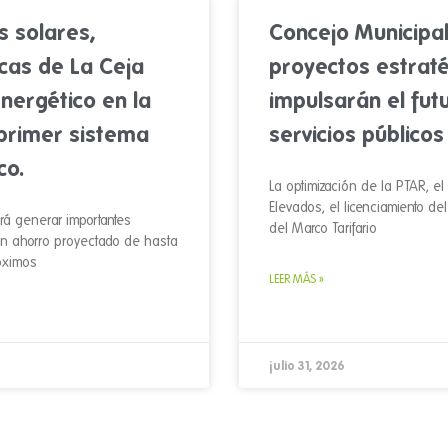
s solares,
Concejo Municipal
cas de La Ceja
proyectos estrat
nergético en la
impulsarán el fut
 primer sistema
servicios públicos
co.
La optimización de la PTAR, e
Elevados, el licenciamiento de
rá generar importantes
del Marco Tarifario
un ahorro proyectado de hasta
óximos
LEER MÁS »
julio 31, 2026