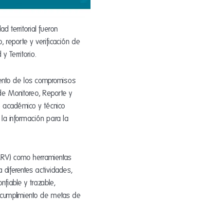
 territorial fueron
 reporte y verificación de
 Territorio.
miento de los compromisos
de Monitoreo, Reporte y
o académico y técnico
la información para la
(MRV) como herramientas
 diferentes actividades,
nfiable y trazable,
l cumplimiento de metas de