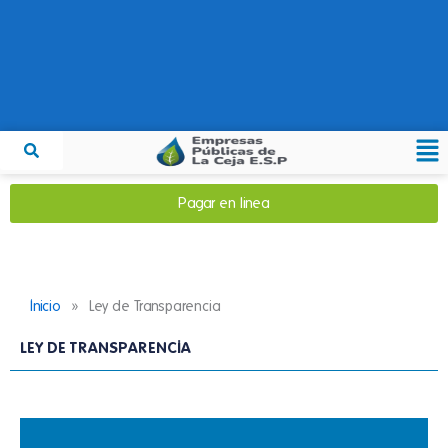
Ir
al
contenido
Me
Pagar en linea
»
Inicio
Ley de Transparencia
LEY DE TRANSPARENCIA