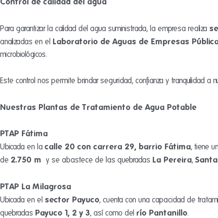
Control de calidad del agua
se
Para garantizar la calidad del agua suministrada, la empresa realiza
Laboratorio de Aguas de Empresas Pública
analizadas en el
microbiológicos.
Este control nos permite brindar seguridad, confianza y tranquilidad a
Nuestras Plantas de Tratamiento de Agua Potable
PTAP Fátima
calle 20 con carrera 29, barrio Fátima
Ubicada en la
, tiene 
2.750 m³
La Pereira
Santa
de
y se abastece de las quebradas
,
PTAP La Milagrosa
sector Payuco
Ubicada en el
, cuenta con una capacidad de tratam
Payuco 1, 2 y 3
río Pantanillo
quebradas
, así como del
.