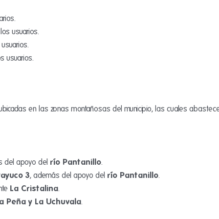
rios.
los usuarios.
usuarios.
s usuarios.
s ubicadas en las zonas montañosas del municipio, las cuales abastec
río Pantanillo
s del apoyo del
.
Payuco 3
río Pantanillo
, además del apoyo del
.
La Cristalina
ente
.
La Peña y La Uchuvala
.