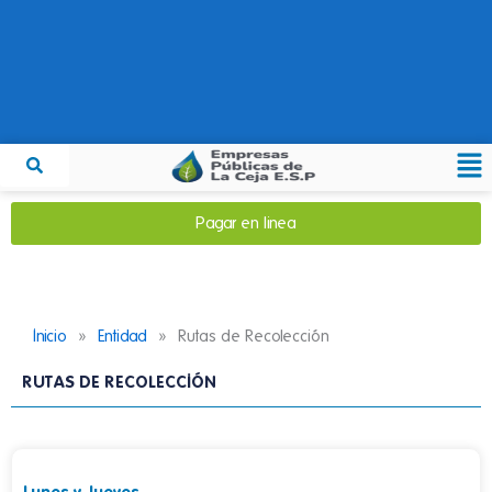
Ir
al
contenido
Me
Pagar en linea
»
»
Inicio
Entidad
Rutas de Recolección
RUTAS DE RECOLECCIÓN
Lunes y Jueves