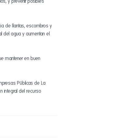
os, y prevenir posibles
cia de llantas, escombros y
al del agua y aumentan el
que mantener en buen
Empresas Públicas de La
 integral del recurso