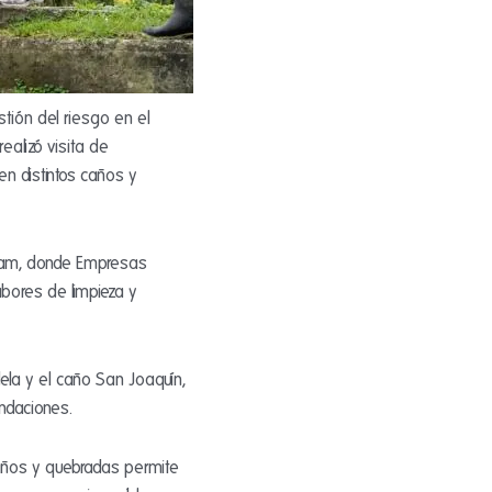
stión del riesgo en el
ealizó visita de
n distintos caños y
erdam, donde Empresas
abores de limpieza y
ela y el caño San Joaquín,
undaciones.
caños y quebradas permite