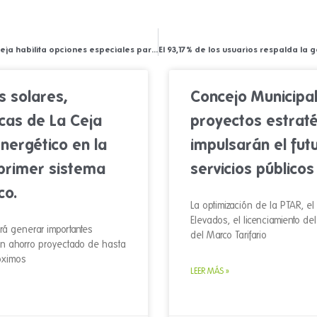
Empresas Públicas de La Ceja habilita opciones especiales para el pago de facturas vencidas a finales de diciembre
s solares,
Concejo Municipal
cas de La Ceja
proyectos estrat
nergético en la
impulsarán el fut
 primer sistema
servicios públicos
co.
La optimización de la PTAR, e
Elevados, el licenciamiento de
rá generar importantes
del Marco Tarifario
un ahorro proyectado de hasta
óximos
LEER MÁS »