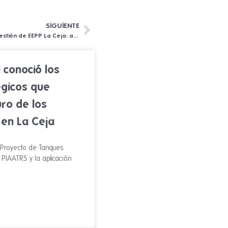
SIGUIENTE
Siguiente
El 93,17% de los usuarios respalda la gestión de EEPP La Ceja: acueducto y aseo lideran los niveles de satisfacción.
 conoció los
égicos que
uro de los
 en La Ceja
l Proyecto de Tanques
l PIAATRS y la aplicación