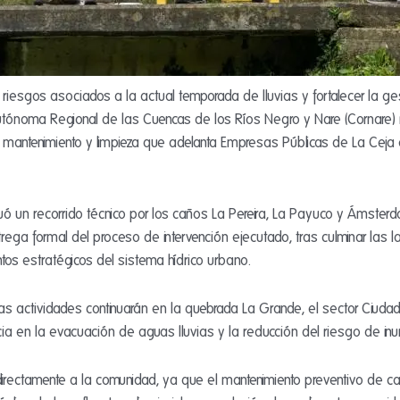
 riesgos asociados a la actual temporada de lluvias y fortalecer la ge
utónoma Regional de las Cuencas de los Ríos Negro y Nare (Cornare) r
 mantenimiento y limpieza que adelanta Empresas Públicas de La Ceja e
tuó un recorrido técnico por los caños La Pereira, La Payuco y Ámst
trega formal del proceso de intervención ejecutado, tras culminar las l
os estratégicos del sistema hídrico urbano.
as actividades continuarán en la quebrada La Grande, el sector Ciudad
cia en la evacuación de aguas lluvias y la reducción del riesgo de in
directamente a la comunidad, ya que el mantenimiento preventivo de 