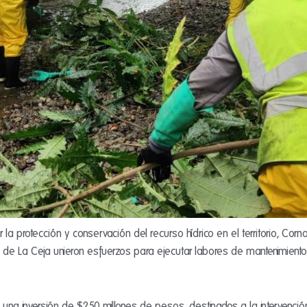
r la protección y conservación del recurso hídrico en el territorio, Co
io de La Ceja unieron esfuerzos para ejecutar labores de mantenimien
 una inversión de $250 millones de pesos, destinados a la intervenci