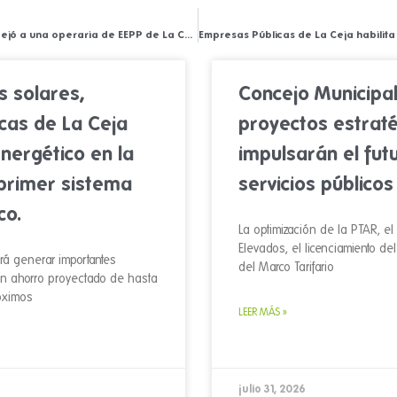
Una aguja mal dispuesta dejó a una operaria de EEPP de La Ceja lesionada en una mano
s solares,
Concejo Municipal
cas de La Ceja
proyectos estrat
nergético en la
impulsarán el fut
 primer sistema
servicios públicos
co.
La optimización de la PTAR, e
Elevados, el licenciamiento de
rá generar importantes
del Marco Tarifario
un ahorro proyectado de hasta
óximos
LEER MÁS »
julio 31, 2026