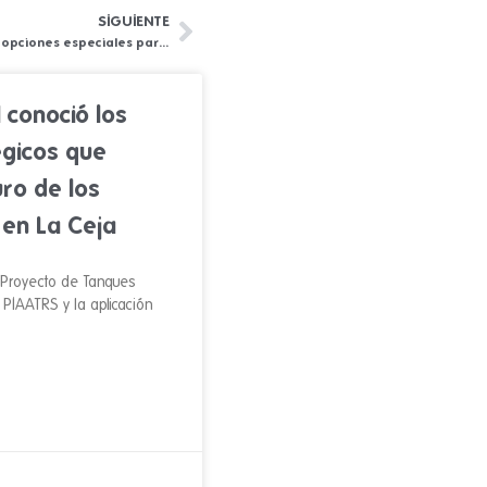
SIGUIENTE
Siguiente
Empresas Públicas de La Ceja habilita opciones especiales para el pago de facturas vencidas a finales de diciembre
 conoció los
égicos que
uro de los
 en La Ceja
l Proyecto de Tanques
l PIAATRS y la aplicación