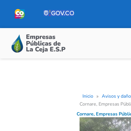
Ir
al
contenido
Inicio
Avisos y daño
»
Cornare, Empresas Públic
Cornare, Empresas Públic