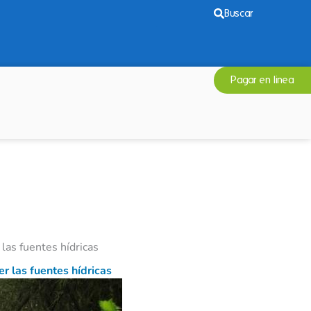
Buscar
Pagar en linea
las fuentes hídricas
r las fuentes hídricas